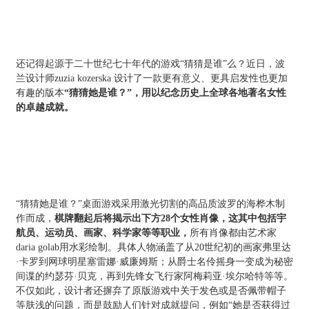
还记得起源于二十世纪七十年代的游戏“猜猜是谁”么？近日，波
兰设计师zuzia kozerska 设计了一款更有意义、更具启发性也更加
有趣的版本
“猜猜她是谁？”，用以纪念历史上全球各地著名女性
的卓越成就。
“猜猜她是谁？”桌面游戏采用激光切割的高品质波罗的海桦木制
作而成，
棋牌翻起后将揭示出下方28个女性肖像，这其中包括宇
航员、运动员、画家、科学家等等职业，
所有肖像都由艺术家
daria golab用水彩绘制。具体人物涵盖了从20世纪初的画家弗里达
·卡罗到网球明星塞雷娜·威廉姆斯；从爵士名伶摇身一变成为秘密
间谍的约瑟芬·贝克，再到先锋女飞行家阿梅莉亚·埃尔哈特等等。
不仅如此，设计者还摒弃了原版游戏中关于发色或是否佩带帽子
等肤浅的问题，而是鼓励人们针对成就提问，例如“她是否获得过