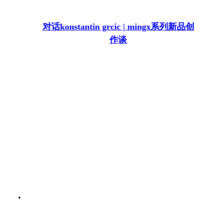
对话konstantin grcic | mingx系列新品创
作谈