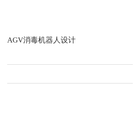
AGV消毒机器人设计