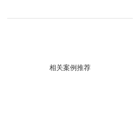
相关案例推荐